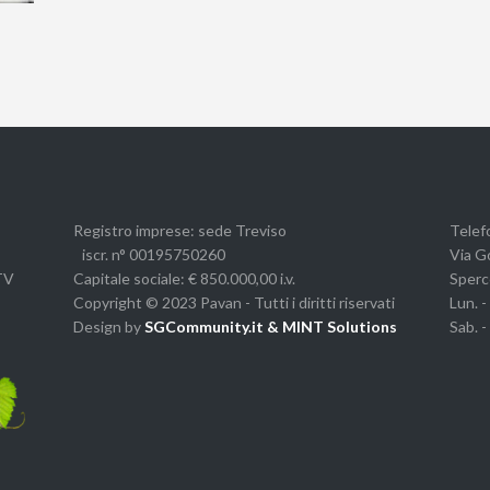
Registro imprese: sede Treviso
Telef
iscr. n° 00195750260
Via G
 TV
Capitale sociale: € 850.000,00 i.v.
Sperce
Copyright © 2023 Pavan - Tutti i diritti riservati
Lun. -
Design by
SGCommunity.it & MINT Solutions
Sab. 