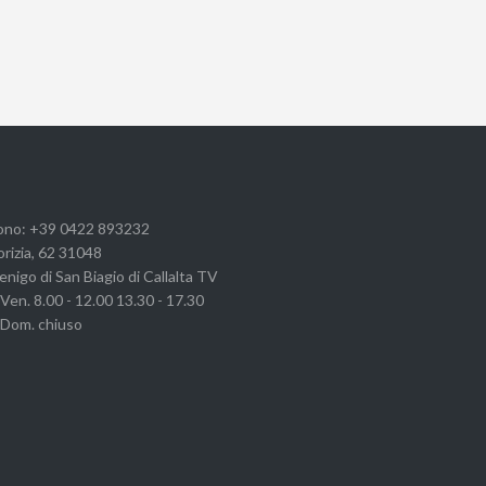
ono: +39 0422 893232
orizia, 62 31048
nigo di San Biagio di Callalta TV
 Ven. 8.00 - 12.00 13.30 - 17.30
- Dom. chiuso