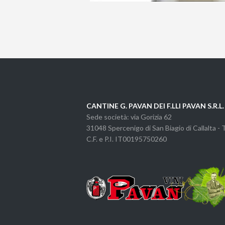
CANTINE G. PAVAN DEI F.LLI PAVAN S.R.L.
Sede società: via Gorizia 62
31048 Spercenigo di San Biagio di Callalta -
C.F. e P.I. IT00195750260