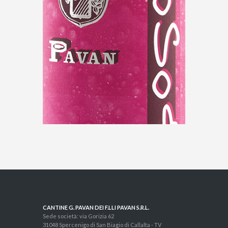
CANTINE G. PAVAN DEI F.LLI PAVAN S.R.L.
Sede società: via Gorizia 62
31048 Spercenigo di San Biagio di Callalta - TV