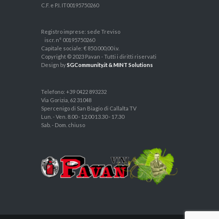
C.F. e P.I. IT00195750260
Registro imprese: sede Treviso
iscr. n° 00195750260
Capitale sociale: € 850.000,00 i.v.
Copyright © 2023 Pavan - Tutti i diritti riservati
Design by
SGCommunity.it & MINT Solutions
Telefono: +39 0422 893232
Via Gorizia, 62 31048
Spercenigo di San Biagio di Callalta TV
Lun. - Ven. 8.00 - 12.00 13.30 - 17.30
Sab. - Dom. chiuso