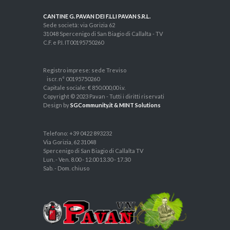
CANTINE G. PAVAN DEI F.LLI PAVAN S.R.L.
Sede società: via Gorizia 62
31048 Spercenigo di San Biagio di Callalta - TV
C.F. e P.I. IT00195750260
Registro imprese: sede Treviso
iscr. n° 00195750260
Capitale sociale: € 850.000,00 i.v.
Copyright © 2023 Pavan - Tutti i diritti riservati
Design by
SGCommunity.it & MINT Solutions
Telefono: +39 0422 893232
Via Gorizia, 62 31048
Spercenigo di San Biagio di Callalta TV
Lun. - Ven. 8.00 - 12.00 13.30 - 17.30
Sab. - Dom. chiuso