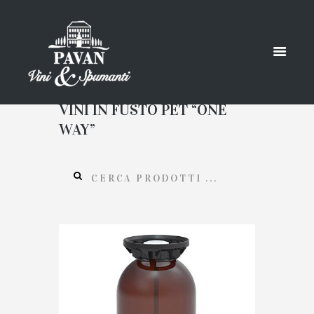
VINI IN FUSTO PET “ONE
WAY”