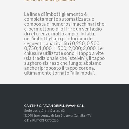
La linea di imbottigliamento è
completamente automatizzata e
composta di numerosi macchinari che
ci permettono di offrire un ventaglio
di referenze molto ampio. Infatti,
nell’imbottigliato produciamo le
seguenti capacità: litri 0,250; 0,500;
0,750; 1,000; 1,500; 2,000; 3,000. Le
chiusure utilizzate sono il tappo a vite
(sia tradizionale che “stelvin”), il tappo
sughero sia raso che fungo; abbiamo
anche riproposto il tappo corona,
ultimamente tornato “alla moda”.
CANTINE G. PAVAN DEI F.LLI PAVAN S.R.L.
Sede società: via Gorizia 62
31048 Spercenigo di San Biagio di Callalta - TV
C.F. e P.I. IT00195750260