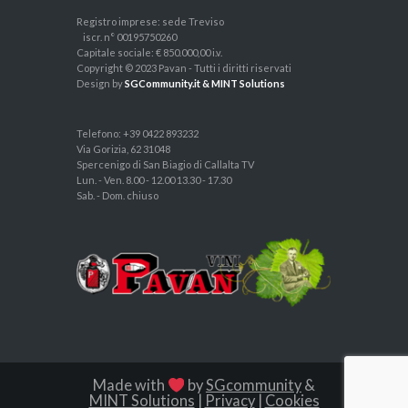
Registro imprese: sede Treviso
iscr. n° 00195750260
Capitale sociale: € 850.000,00 i.v.
Copyright © 2023 Pavan - Tutti i diritti riservati
Design by
SGCommunity.it & MINT Solutions
Telefono: +39 0422 893232
Via Gorizia, 62 31048
Spercenigo di San Biagio di Callalta TV
Lun. - Ven. 8.00 - 12.00 13.30 - 17.30
Sab. - Dom. chiuso
Made with
by
SGcommunity
&
MINT Solutions
|
Privacy
|
Cookies