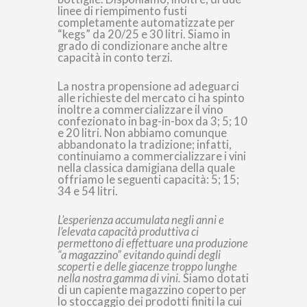
linee di riempimento fusti
completamente automatizzate per
“kegs” da 20/25 e 30 litri. Siamo in
grado di condizionare anche altre
capacità in conto terzi.
La nostra propensione ad adeguarci
alle richieste del mercato ci ha spinto
inoltre a commercializzare il vino
confezionato in bag-in-box da 3; 5; 10
e 20 litri. Non abbiamo comunque
abbandonato la tradizione; infatti,
continuiamo a commercializzare i vini
nella classica damigiana della quale
offriamo le seguenti capacità: 5; 15;
34 e 54 litri.
L’esperienza accumulata negli anni e
l’elevata capacità produttiva ci
permettono di effettuare una produzione
“a magazzino” evitando quindi degli
scoperti e delle giacenze troppo lunghe
nella nostra gamma di vini.
Siamo dotati
di un capiente magazzino coperto per
lo stoccaggio dei prodotti finiti la cui