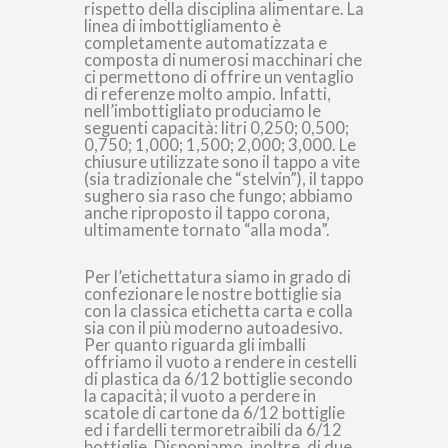
rispetto della disciplina alimentare. La
linea di imbottigliamento è
completamente automatizzata e
composta di numerosi macchinari che
ci permettono di offrire un ventaglio
di referenze molto ampio. Infatti,
nell’imbottigliato produciamo le
seguenti capacità: litri 0,250; 0,500;
0,750; 1,000; 1,500; 2,000; 3,000. Le
chiusure utilizzate sono il tappo a vite
(sia tradizionale che “stelvin”), il tappo
sughero sia raso che fungo; abbiamo
anche riproposto il tappo corona,
ultimamente tornato “alla moda”.
Per l’etichettatura siamo in grado di
confezionare le nostre bottiglie sia
con la classica etichetta carta e colla
sia con il più moderno autoadesivo.
Per quanto riguarda gli imballi
offriamo il vuoto a rendere in cestelli
di plastica da 6/12 bottiglie secondo
la capacità; il vuoto a perdere in
scatole di cartone da 6/12 bottiglie
ed i fardelli termoretraibili da 6/12
bottiglie. Disponiamo, inoltre, di due