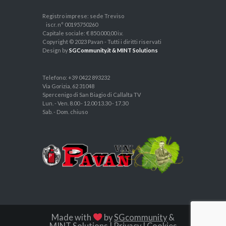
Registro imprese: sede Treviso
iscr. n° 00195750260
Capitale sociale: € 850.000,00 i.v.
Copyright © 2023 Pavan - Tutti i diritti riservati
Design by
SGCommunity.it & MINT Solutions
Telefono: +39 0422 893232
Via Gorizia, 62 31048
Spercenigo di San Biagio di Callalta TV
Lun. - Ven. 8.00 - 12.00 13.30 - 17.30
Sab. - Dom. chiuso
Made with
by
SGcommunity
&
MINT Solutions
|
Privacy
|
Cookies