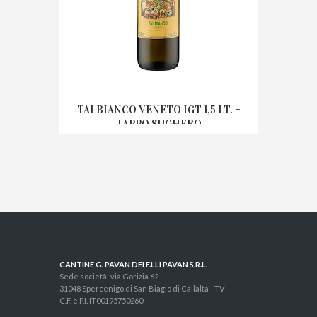
TAI BIANCO VENETO IGT 1,5 LT. –
TAPPO SUGHERO
CANTINE G. PAVAN DEI F.LLI PAVAN S.R.L.
Sede società: via Gorizia 62
31048 Spercenigo di San Biagio di Callalta - TV
C.F. e P.I. IT00195750260