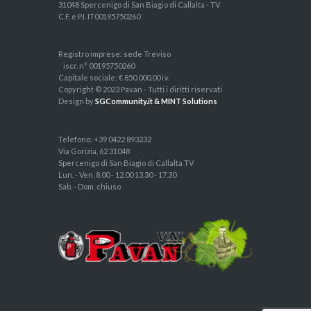
31048 Spercenigo di San Biagio di Callalta - TV
C.F. e P.I. IT00195750260
Registro imprese: sede Treviso
iscr. n° 00195750260
Capitale sociale: € 850.000,00 i.v.
Copyright © 2023 Pavan - Tutti i diritti riservati
Design by
SGCommunity.it & MINT Solutions
Telefono: +39 0422 893232
Via Gorizia, 62 31048
Spercenigo di San Biagio di Callalta TV
Lun. - Ven. 8.00 - 12.00 13.30 - 17.30
Sab. - Dom. chiuso