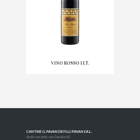
VINO ROSSO 1 LT.
CANTINE G. PAVAN DEI F.LLI PAVAN S.R.L.
Sede società: via Gorizia 62