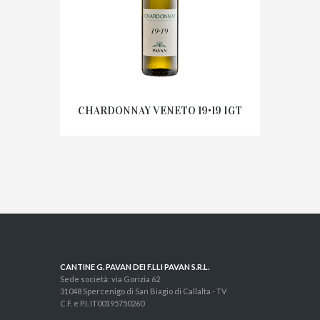
CHARDONNAY VENETO 19•19 IGT
CANTINE G. PAVAN DEI F.LLI PAVAN S.R.L.
Sede società: via Gorizia 62
31048 Spercenigo di San Biagio di Callalta - TV
C.F. e P.I. IT00195750260