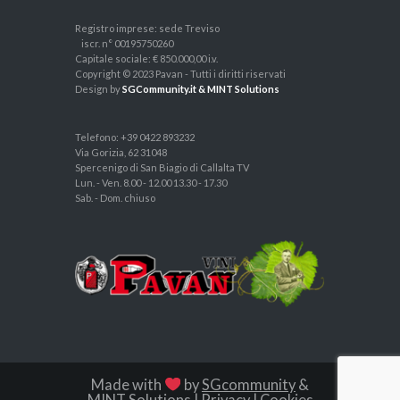
Registro imprese: sede Treviso
iscr. n° 00195750260
Capitale sociale: € 850.000,00 i.v.
Copyright © 2023 Pavan - Tutti i diritti riservati
Design by
SGCommunity.it & MINT Solutions
Telefono: +39 0422 893232
Via Gorizia, 62 31048
Spercenigo di San Biagio di Callalta TV
Lun. - Ven. 8.00 - 12.00 13.30 - 17.30
Sab. - Dom. chiuso
Made with
by
SGcommunity
&
MINT Solutions
|
Privacy
|
Cookies