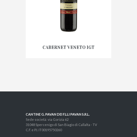
CABERNET VENETO IGT
CANTINE G. PAVAN DEI F.LLI PAVAN S.R.L.
Sede società: via Gorizia 62
31048 Spercenigo di San Biagio di Callalta - TV
C.F. e P.I. IT00195750260