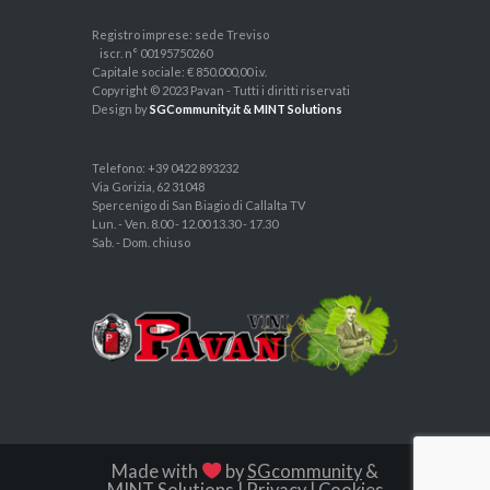
Registro imprese: sede Treviso
iscr. n° 00195750260
Capitale sociale: € 850.000,00 i.v.
Copyright © 2023 Pavan - Tutti i diritti riservati
Design by
SGCommunity.it & MINT Solutions
Telefono: +39 0422 893232
Via Gorizia, 62 31048
Spercenigo di San Biagio di Callalta TV
Lun. - Ven. 8.00 - 12.00 13.30 - 17.30
Sab. - Dom. chiuso
Made with
by
SGcommunity
&
MINT Solutions
|
Privacy
|
Cookies