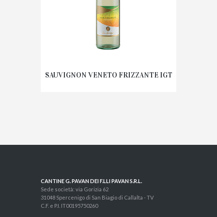
SAUVIGNON VENETO FRIZZANTE IGT
CANTINE G. PAVAN DEI F.LLI PAVAN S.R.L.
Sede società: via Gorizia 62
31048 Spercenigo di San Biagio di Callalta - TV
C.F. e P.I. IT00195750260