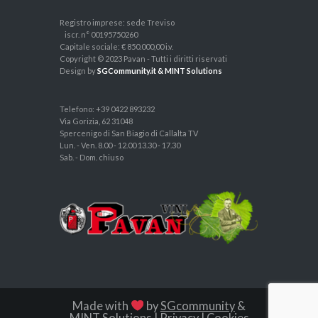
Registro imprese: sede Treviso
iscr. n° 00195750260
Capitale sociale: € 850.000,00 i.v.
Copyright © 2023 Pavan - Tutti i diritti riservati
Design by
SGCommunity.it & MINT Solutions
Telefono: +39 0422 893232
Via Gorizia, 62 31048
Spercenigo di San Biagio di Callalta TV
Lun. - Ven. 8.00 - 12.00 13.30 - 17.30
Sab. - Dom. chiuso
Made with
by
SGcommunity
&
MINT Solutions
|
Privacy
|
Cookies