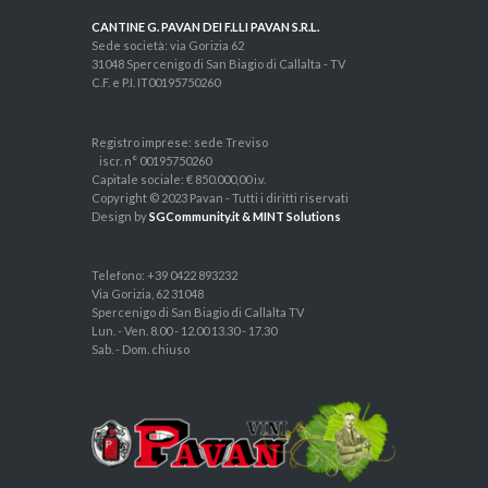
CANTINE G. PAVAN DEI F.LLI PAVAN S.R.L.
Sede società: via Gorizia 62
31048 Spercenigo di San Biagio di Callalta - TV
C.F. e P.I. IT00195750260
Registro imprese: sede Treviso
iscr. n° 00195750260
Capitale sociale: € 850.000,00 i.v.
Copyright © 2023 Pavan - Tutti i diritti riservati
Design by
SGCommunity.it & MINT Solutions
Telefono: +39 0422 893232
Via Gorizia, 62 31048
Spercenigo di San Biagio di Callalta TV
Lun. - Ven. 8.00 - 12.00 13.30 - 17.30
Sab. - Dom. chiuso