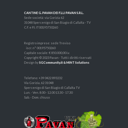
CANTINE G. PAVAN DEI F.LLI PAVAN S.R.L.
Sede società: via Gorizia 62
31048 Spercenigo di San Biagio di Callalta - TV
C.F. e P.I. IT00195750260
Registro imprese: sede Treviso
iscr. n° 00195750260
Capitale sociale: € 850.000,00 i.v.
Copyright © 2023 Pavan - Tutti i diritti riservati
Design by
SGCommunity.it & MINT Solutions
Telefono: +39 0422 893232
Via Gorizia, 62 31048
Spercenigo di San Biagio di Callalta TV
Lun. - Ven. 8.00 - 12.00 13.30 - 17.30
Sab. - Dom. chiuso