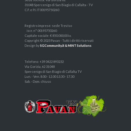
31048 Spercenigo di San Biagio di Callalta - TV
C.F. e P.I. IT00195750260
Registro imprese: sede Treviso
iscr. n° 00195750260
Capitale sociale: € 850.000,00 i.v.
Copyright © 2023 Pavan - Tutti i diritti riservati
Design by
SGCommunity.it & MINT Solutions
Telefono: +39 0422 893232
Via Gorizia, 62 31048
Spercenigo di San Biagio di Callalta TV
Lun. - Ven. 8.00 - 12.00 13.30 - 17.30
Sab. - Dom. chiuso