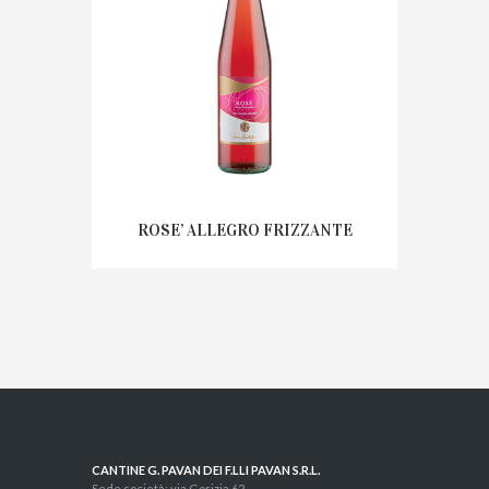
ROSE’ ALLEGRO FRIZZANTE
CANTINE G. PAVAN DEI F.LLI PAVAN S.R.L.
Sede società: via Gorizia 62