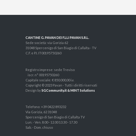
CANTINE G. PAVAN DEI F.LLI PAVAN S.R.L.
Sede società: via Gorizia 62
31048 Spercenigo di San Biagio di Callalta - TV
C.F. e P.I. IT00195750260
Registro imprese: sede Treviso
iscr. n° 00195750260
Capitale sociale: € 850.000,00 i.v.
Copyright © 2023 Pavan - Tutti i diritti riservati
Design by
SGCommunity.it & MINT Solutions
Telefono: +39 0422 893232
Via Gorizia, 62 31048
Spercenigo di San Biagio di Callalta TV
Lun. - Ven. 8.00 - 12.00 13.30 - 17.30
Sab. - Dom. chiuso