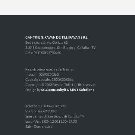
CANTINE G. PAVAN DEI F.LLI PAVAN S.R.L.
Sede società: via Gorizia 62
31048 Spercenigo di San Biagio di Callalta - TV
C.F. e P.I. IT00195750260
Registro imprese: sede Treviso
iscr. n° 00195750260
Capitale sociale: € 850.000,00 i.v.
Copyright © 2023 Pavan - Tutti i diritti riservati
Design by
SGCommunity.it & MINT Solutions
Telefono: +39 0422 893232
Via Gorizia, 62 31048
Spercenigo di San Biagio di Callalta TV
Lun. - Ven. 8.00 - 12.00 13.30 - 17.30
Sab. - Dom. chiuso