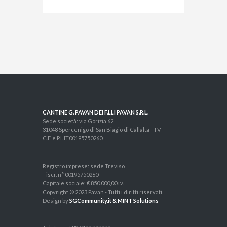
CANTINE G. PAVAN DEI F.LLI PAVAN S.R.L.
Sede società: via Gorizia 62
31048 Spercenigo di San Biagio di Callalta - TV
C.F. e P.I. IT00195750260
Registro imprese: sede Treviso
iscr. n° 00195750260
Capitale sociale: € 850.000,00 i.v.
Copyright © 2023 Pavan - Tutti i diritti riservati
Design by
SGCommunity.it & MINT Solutions