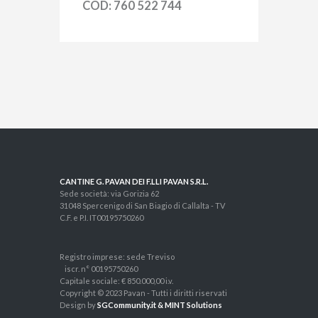
COD: 760 522 744
CANTINE G. PAVAN DEI F.LLI PAVAN S.R.L.
Sede società: via Gorizia 62
31048 Spercenigo di San Biagio di Callalta - TV
C.F. e P.I. IT00195750260
Registro imprese: sede Treviso
iscr. n° 00195750260
Capitale sociale: € 850.000,00 i.v.
Copyright © 2023 Pavan - Tutti i diritti riservati
Design by
SGCommunity.it & MINT Solutions