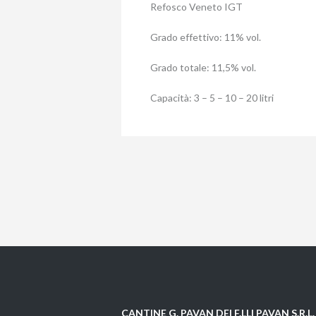
Refosco Veneto IGT
Grado effettivo: 11% vol.
Grado totale: 11,5% vol.
Capacità: 3 – 5 – 10 – 20 litri
CANTINE G. PAVAN DEI F.LLI PAVAN S.R.L.