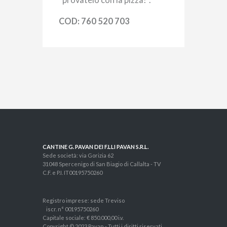
COD: 760 520 703
CANTINE G. PAVAN DEI F.LLI PAVAN S.R.L.
Sede società: via Gorizia 62
31048 Spercenigo di San Biagio di Callalta - TV
C.F. e P.I. IT00195750260
Registro imprese: sede Treviso
iscr. n° 00195750260
Capitale sociale: € 850.000,00 i.v.
Copyright © 2023 Pavan - Tutti i diritti riservati