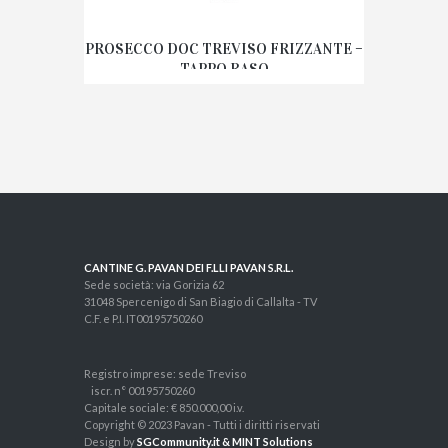
PROSECCO DOC TREVISO FRIZZANTE –
TAPPO RASO
CANTINE G. PAVAN DEI F.LLI PAVAN S.R.L.
Sede società: via Gorizia 62
31048 Spercenigo di San Biagio di Callalta - TV
C.F. e P.I. IT00195750260
Registro imprese: sede Treviso
iscr. n° 00195750260
Capitale sociale: € 850.000,00 i.v.
Copyright © 2023 Pavan - Tutti i diritti riservati
Design by
SGCommunity.it & MINT Solutions