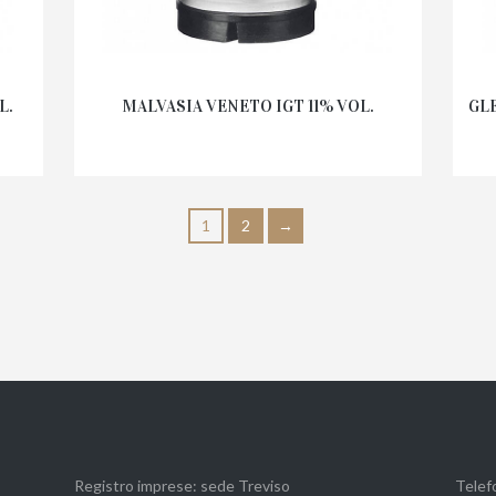
L.
MALVASIA VENETO IGT 11% VOL.
GLE
1
2
→
Registro imprese: sede Treviso
Telef