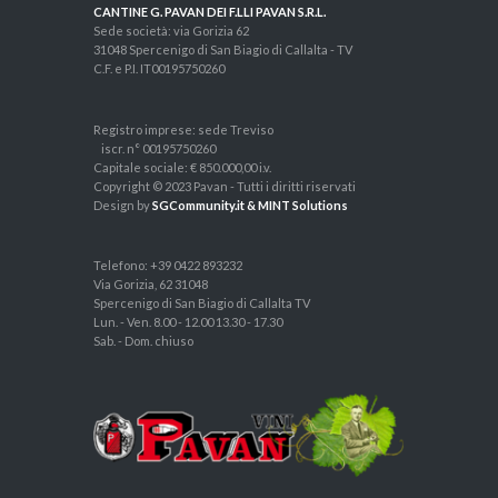
CANTINE G. PAVAN DEI F.LLI PAVAN S.R.L.
Sede società: via Gorizia 62
31048 Spercenigo di San Biagio di Callalta - TV
C.F. e P.I. IT00195750260
Registro imprese: sede Treviso
iscr. n° 00195750260
Capitale sociale: € 850.000,00 i.v.
Copyright © 2023 Pavan - Tutti i diritti riservati
Design by
SGCommunity.it & MINT Solutions
Telefono: +39 0422 893232
Via Gorizia, 62 31048
Spercenigo di San Biagio di Callalta TV
Lun. - Ven. 8.00 - 12.00 13.30 - 17.30
Sab. - Dom. chiuso