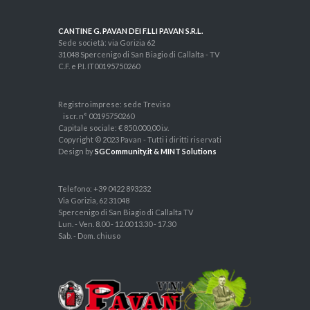
CANTINE G. PAVAN DEI F.LLI PAVAN S.R.L.
Sede società: via Gorizia 62
31048 Spercenigo di San Biagio di Callalta - TV
C.F. e P.I. IT00195750260
Registro imprese: sede Treviso
iscr. n° 00195750260
Capitale sociale: € 850.000,00 i.v.
Copyright © 2023 Pavan - Tutti i diritti riservati
Design by
SGCommunity.it & MINT Solutions
Telefono: +39 0422 893232
Via Gorizia, 62 31048
Spercenigo di San Biagio di Callalta TV
Lun. - Ven. 8.00 - 12.00 13.30 - 17.30
Sab. - Dom. chiuso