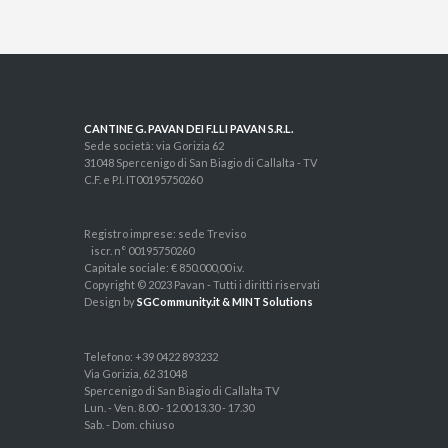
CANTINE G. PAVAN DEI F.LLI PAVAN S.R.L.
Sede società: via Gorizia 62
31048 Spercenigo di San Biagio di Callalta - TV
C.F. e P.I. IT00195750260
Registro imprese: sede Treviso
iscr. n° 00195750260
Capitale sociale: € 850.000,00 i.v.
Copyright © 2023 Pavan - Tutti i diritti riservati
Design by
SGCommunity.it & MINT Solutions
Telefono: +39 0422 893232
Via Gorizia, 62 31048
Spercenigo di San Biagio di Callalta TV
Lun. - Ven. 8.00 - 12.00 13.30 - 17.30
Sab. - Dom. chiuso