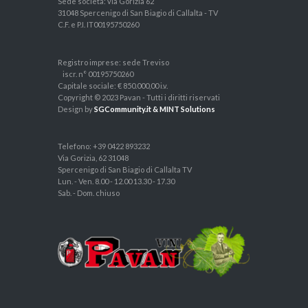
Sede società: via Gorizia 62
31048 Spercenigo di San Biagio di Callalta - TV
C.F. e P.I. IT00195750260
Registro imprese: sede Treviso
iscr. n° 00195750260
Capitale sociale: € 850.000,00 i.v.
Copyright © 2023 Pavan - Tutti i diritti riservati
Design by
SGCommunity.it & MINT Solutions
Telefono: +39 0422 893232
Via Gorizia, 62 31048
Spercenigo di San Biagio di Callalta TV
Lun. - Ven. 8.00 - 12.00 13.30 - 17.30
Sab. - Dom. chiuso