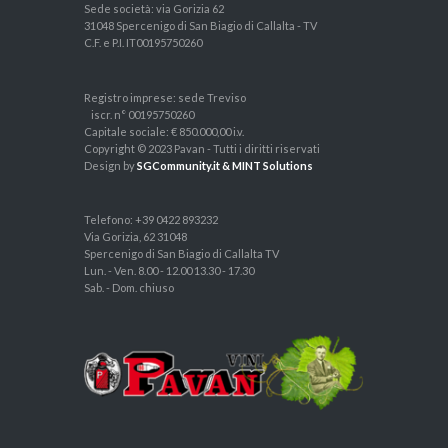
Sede società: via Gorizia 62
31048 Spercenigo di San Biagio di Callalta - TV
C.F. e P.I. IT00195750260
Registro imprese: sede Treviso
iscr. n° 00195750260
Capitale sociale: € 850.000,00 i.v.
Copyright © 2023 Pavan - Tutti i diritti riservati
Design by
SGCommunity.it & MINT Solutions
Telefono: +39 0422 893232
Via Gorizia, 62 31048
Spercenigo di San Biagio di Callalta TV
Lun. - Ven. 8.00 - 12.00 13.30 - 17.30
Sab. - Dom. chiuso