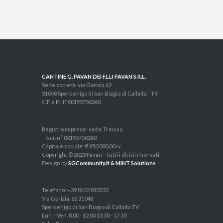
CANTINE G. PAVAN DEI F.LLI PAVAN S.R.L.
Sede società: via Gorizia 62
31048 Spercenigo di San Biagio di Callalta - TV
C.F. e P.I. IT00195750260
Registro imprese: sede Treviso
iscr. n° 00195750260
Capitale sociale: € 850.000,00 i.v.
Copyright © 2023 Pavan - Tutti i diritti riservati
Design by
SGCommunity.it & MINT Solutions
Telefono: +39 0422 893232
Via Gorizia, 62 31048
Spercenigo di San Biagio di Callalta TV
Lun. - Ven. 8.00 - 12.00 13.30 - 17.30