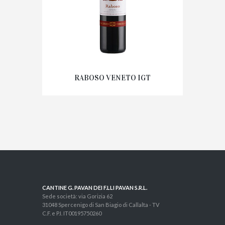
RABOSO VENETO IGT
CANTINE G. PAVAN DEI F.LLI PAVAN S.R.L.
Sede società: via Gorizia 62
31048 Spercenigo di San Biagio di Callalta - TV
C.F. e P.I. IT00195750260