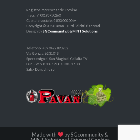
Registro imprese: sede Treviso
iscr. n° 00195750260
Capitale sociale: € 850.000,00 i.v.
Copyright © 2023 Pavan - Tutti i diritti riservati
Design by
SGCommunity.it & MINT Solutions
Telefono: +39 0422 893232
Via Gorizia, 62 31048
Spercenigo di San Biagio di Callalta TV
Lun. - Ven. 8.00 - 12.00 13.30 - 17.30
Sab. - Dom. chiuso
Made with
by
SGcommunity
&
MINT Solutions
|
Privacy
|
Cookies